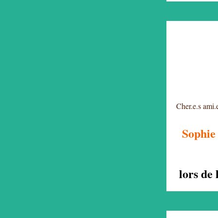
Cher.e.s ami.e
Sophie
lors de 