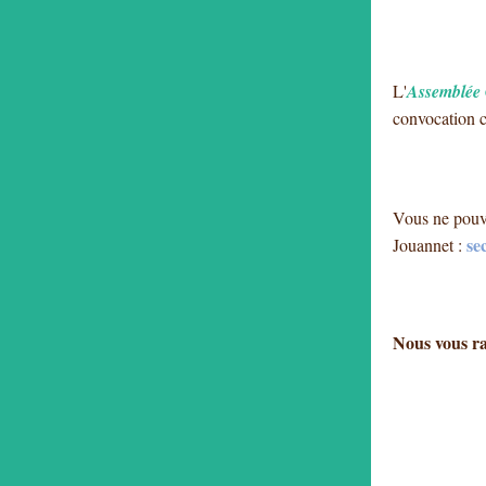
L'
Assemblée
convocation c
Vous ne pouve
se
Jouannet :
Nous vous rap