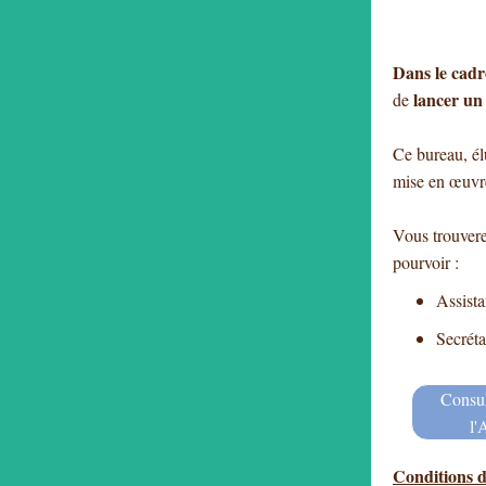
Dans le cadr
lancer u
de
Ce bureau, él
mise en œuvre
Vous trouvere
pourvoir :
Assist
Secréta
Consul
l'
Conditions 