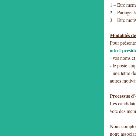
1 – Etre memb
2 – Partager l
3 – Etre motiv
Modalités d
Pour présente
adrel-presid
-
vos noms et
-
le poste auq
-
une lettre d
autres motiva
Processus d’
Les
candidat
vote des memb
Nous comptons
notre associa