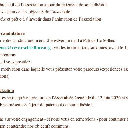
re actif de l’association à jour du paiement de son adhésion
es valeurs et les objectifs de l’association
é.e et prêt.e à s’investir dans l’animation de l’association
e
candidature
r votre
candidature
, merci d’envoyer un mail à Patrick Le Solliec
ence@reve-eveille-libre.org
avec les informations suivantes, avant le 1
 prénoms
uel vous postulez
e motivation dans laquelle vous présentez votre parcours (expériences as
tions)
élection
ures
seront présentées lors de l’Assemblée Générale du
12
juin 2026 et 
res présents et à jour du paiement de leur adhésion.
 sur votre engagement - et nous vous en remercions - pour continuer à 
tion et atteindre nos objectifs communs.