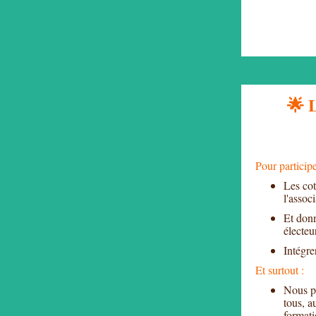
🌟 
Pour participe
Les cot
l'assoc
Et donn
électeu
Intégre
Et surtout :
Nous pe
tous, a
formati