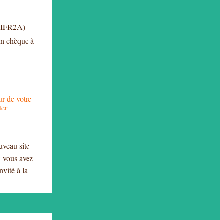
CIFR2A)
 un chèque à
ur de votre
ter
uveau site
 : vous avez
nvité à la