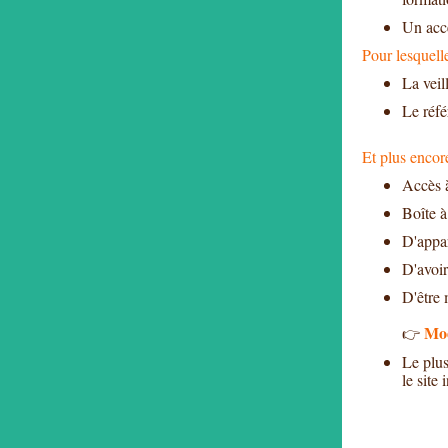
Un accè
Pour lesquell
La veil
Le réfé
Et plus encore
Accès 
Boîte à
D'appar
D'avoir
D'être 
Mod
👉
Le plus
le site 