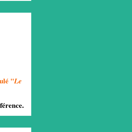
ulé "
Le
nférence.