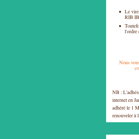
Le vire
RIB IB
Toutefo
l'ordr
Nous vous 
co
NB : L'adhési
internet en Ja
adhéré le 1 M
renouveler à 