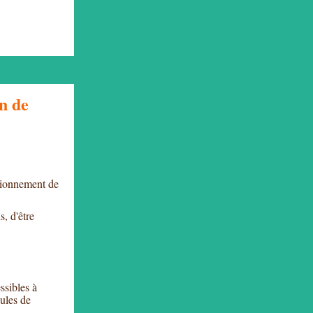
n de
ctionnement de
s, d'être
ssibles à
dules de