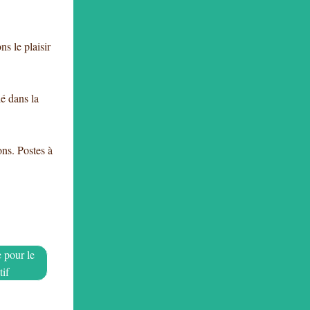
s le plaisir
lé dans la
ons.
Postes à
 pour le
tif