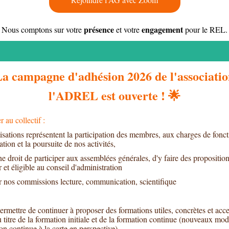
présence
engagement
Nous comptons sur votre
et votre
pour le REL.
La campagne d'adhésion 2026 de l'associatio
l'ADREL est ouverte !
🌟
r au collectif :
isations représentent la participation des membres, aux charges de fon
iation et la poursuite de nos activités,
e droit de participer aux assemblées générales, d'y faire des proposition
r et éligible au conseil d'administration
r nos commissions lecture, communication, scientifique
rmettre de continuer à proposer des formations utiles, concrètes et acce
u titre de la formation initiale et de la formation continue (nouveaux mo
on continue à la carte en perspective).