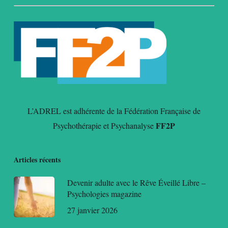
L’ADREL est adhérente de la Fédération Française de
FF2P
Psychothérapie et Psychanalyse
Articles récents
Devenir adulte avec le Rêve Éveillé Libre –
Psychologies magazine
27 janvier 2026