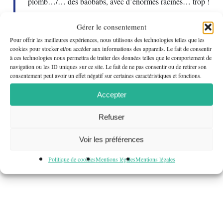
plomb…/… des baobabs, avec d’énormes racines… trop !
Une femme en sort mais je ne vois pas son visage… je ne
Gérer le consentement
sais pas si elle me ressemble !.. »
Pour offrir les meilleures expériences, nous utilisons des technologies telles que les
cookies pour stocker et/ou accéder aux informations des appareils. Le fait de consentir
à ces technologies nous permettra de traiter des données telles que le comportement de
Marc : « … Un rhinocéros qui avance au galop, droit
navigation ou les ID uniques sur ce site. Le fait de ne pas consentir ou de retirer son
consentement peut avoir un effet négatif sur certaines caractéristiques et fonctions.
devant lui… les autres animaux s’écartent… le sol tremble
Accepter
si fort qu’on a l’impression qu’il va s’ouvrir ! Il s’ouvre : le
rhinocéros tombe, tombe, très vite… ça ralentit, il arrive
Refuser
dans une zone verdoyante… un contraste total, ici tout est
Voir les préférences
calme, paisible… une girafe mange des feuilles… »
Politique de cookies
Mentions légales
Mentions légales