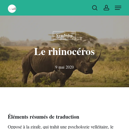
Skip
Menu
to
recherche
account
main
content
Symboles
Le rhinocéros
9 mai 2020
Éléments résumés de traduction
Opposé à la girafe, qui trahit une psychologie velléitaire, le