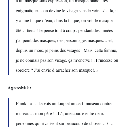
a un masque sans expression, un masque blanc, très
énigmatique… on devine le visage sans le voir…/… là, il
y a une flaque d’eau, dans la flaque, on voit le masque
ôté… tiens ! Je pense tout à coup : pendant des années
j’ai peint des masques, des personnages masqués… et,
depuis un mois, je peins des visages ! Mais, cette femme,
je ne connais pas son visage, ça m’énerve !.. Princesse ou
sorcière ? J’ai envie d’arracher son masque!. »
Agressivité :
Frank : « … Je vois un loup et un cerf, museau contre
museau… mon père !.. Là, une course entre deux
personnes qui rivalisent sur beaucoup de choses… / …