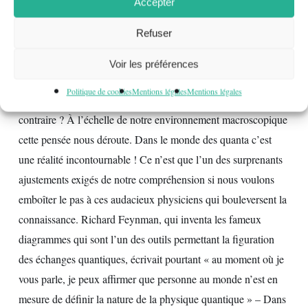
Accepter
monde quantique la particule et l’onde seraient une même «
Refuser
chose » si l’on pouvait appliquer ce terme à ce qui n’est qu’un
champ de forces. Tantôt onde, tantôt particule, selon le regard
Voir les préférences
que l’on pose sur elle et le moment de l’expérimentation !
Politique de cookies
Mentions légales
Mentions légales
Comment une chose peut-elle être à la fois elle-même et son
contraire ? À l’échelle de notre environnement macroscopique
cette pensée nous déroute. Dans le monde des quanta c’est
une réalité incontournable ! Ce n’est que l’un des surprenants
ajustements exigés de notre compréhension si nous voulons
emboîter le pas à ces audacieux physiciens qui bouleversent la
connaissance. Richard Feynman, qui inventa les fameux
diagrammes qui sont l’un des outils permettant la figuration
des échanges quantiques, écrivait pourtant « au moment où je
vous parle, je peux affirmer que personne au monde n’est en
mesure de définir la nature de la physique quantique » – Dans