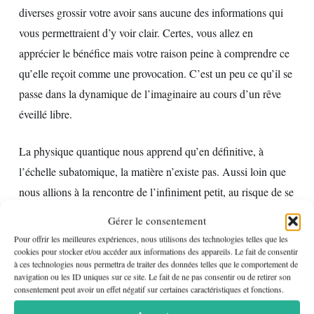
diverses grossir votre avoir sans aucune des informations qui
vous permettraient d’y voir clair. Certes, vous allez en
apprécier le bénéfice mais votre raison peine à comprendre ce
qu’elle reçoit comme une provocation. C’est un peu ce qu’il se
passe dans la dynamique de l’imaginaire au cours d’un rêve
éveillé libre.
La physique quantique nous apprend qu’en définitive, à
l’échelle subatomique, la matière n’existe pas. Aussi loin que
nous allions à la rencontre de l’infiniment petit, au risque de se
perdre dans la forêts des électrons, des neutrons, photons,
Gérer le consentement
protons, quarks, positrons, mésons, hadrons, baryons, gluons
Pour offrir les meilleures expériences, nous utilisons des technologies telles que les
et tant d’autres composants dont beaucoup ne sont ni visibles
cookies pour stocker et/ou accéder aux informations des appareils. Le fait de consentir
à ces technologies nous permettra de traiter des données telles que le comportement de
ni mesurables en dépit des techniques les plus sophistiquées,
navigation ou les ID uniques sur ce site. Le fait de ne pas consentir ou de retirer son
consentement peut avoir un effet négatif sur certaines caractéristiques et fonctions.
tout n’est qu’une danse sans fin d’éléments qui n’ont le statut
de particules que lorsqu’ils ne sont pas des ondes. Car dans ce