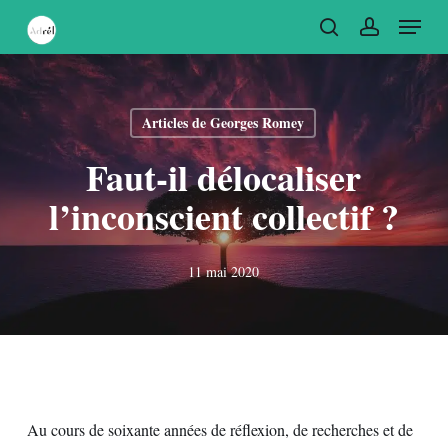
Skip
Menu
to
recherche
account
main
content
Articles de Georges Romey
Faut-il délocaliser
l’inconscient collectif ?
11 mai 2020
Au cours de soixante années de réflexion, de recherches et de